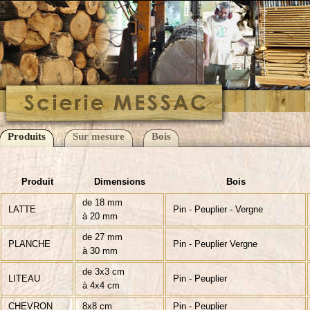
Produits
Sur mesure
Bois
Produit
Dimensions
Bois
de 18 mm
LATTE
Pin - Peuplier - Vergne
à 20 mm
de 27 mm
PLANCHE
Pin - Peuplier Vergne
à 30 mm
de 3x3 cm
LITEAU
Pin - Peuplier
à 4x4 cm
CHEVRON
8x8 cm
Pin - Peuplier